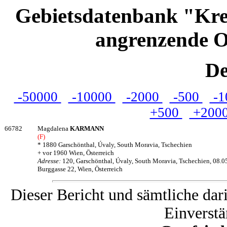
Gebietsdatenbank "Kre
angrenzende O
De
-50000
-10000
-2000
-500
-1
+500
+200
66782
Magdalena
KARMANN
(F)
* 1880 Garschönthal, Úvaly, South Moravia, Tschechien
+ vor 1960 Wien, Österreich
Adresse:
120, Garschönthal, Úvaly, South Moravia, Tschechien, 08.0
Burggasse 22, Wien, Österreich
Dieser Bericht und sämtliche dar
Einverstä