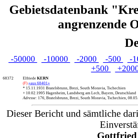
Gebietsdatenbank "Kre
angrenzende O
De
-50000
-10000
-2000
-500
-1
+500
+200
68372
Elfriede
KERN
(F)
«aus 68401»
* 15.11.1931 Bratelsbrunn, Brezi, South Moravia, Tschechien
+ 10.02.1995 Hagenheim, Landsberg am Lech, Bayern, Deutschland
Adresse:
176, Bratelsbrunn, Brezi, South Moravia, Tschechien, 08.0
Dieser Bericht und sämtliche dar
Einverstä
Gottfrie