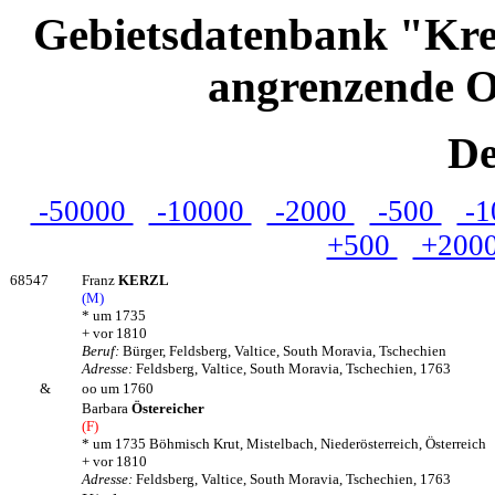
Gebietsdatenbank "Kre
angrenzende O
De
-50000
-10000
-2000
-500
-1
+500
+200
68547
Franz
KERZL
(M)
* um 1735
+ vor 1810
Beruf:
Bürger, Feldsberg, Valtice, South Moravia, Tschechien
Adresse:
Feldsberg, Valtice, South Moravia, Tschechien, 1763
&
oo um 1760
Barbara
Östereicher
(F)
* um 1735 Böhmisch Krut, Mistelbach, Niederösterreich, Österreich
+ vor 1810
Adresse:
Feldsberg, Valtice, South Moravia, Tschechien, 1763