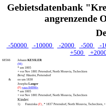
Gebietsdatenbank "Kre
angrenzende O
De
-50000
-10000
-2000
-500
-1
+500
+200
68566
Johann
KESSLER
(M)
* um 1805
+ vor Nov 1881 Petersdorf, North Moravia, Tschechien
Beruf:
Häusler, Pertersdorf
&
oo um 1830
Josepha
Langer
(F)
«aus 84996»
* um 1805
+ vor Nov 1881 Petersdorf, North Moravia, Tschechien
Kinder:
1)
Franziska
(F)
, * 1837 Petersdorf, North Moravia, Tschechien, 