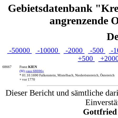
Gebietsdatenbank "Kre
angrenzende O
De
-50000
-10000
-2000
-500
-1
+500
+200
68667
Franz
KIEN
(M)
«aus 68696»
* 01.10.1690 Falkenstein, Mistelbach, Niederösterreich, Österreich
+ vor 1770
Dieser Bericht und sämtliche dar
Einverstä
Gottfrie