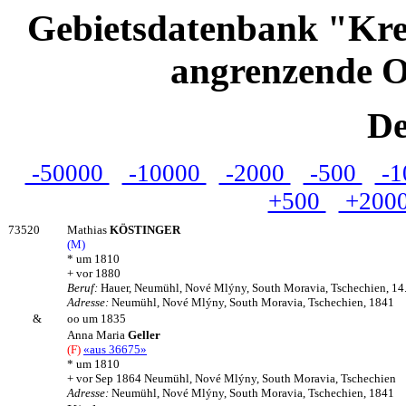
Gebietsdatenbank "Kre
angrenzende O
De
-50000
-10000
-2000
-500
-1
+500
+200
73520
Mathias
KÖSTINGER
(M)
* um 1810
+ vor 1880
Beruf:
Hauer, Neumühl, Nové Mlýny, South Moravia, Tschechien, 14
Adresse:
Neumühl, Nové Mlýny, South Moravia, Tschechien, 1841
&
oo um 1835
Anna Maria
Geller
(F)
«aus 36675»
* um 1810
+ vor Sep 1864 Neumühl, Nové Mlýny, South Moravia, Tschechien
Adresse:
Neumühl, Nové Mlýny, South Moravia, Tschechien, 1841