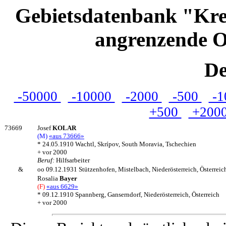
Gebietsdatenbank "Kre
angrenzende O
De
-50000
-10000
-2000
-500
-1
+500
+200
73669
Josef
KOLAR
(M)
«aus 73666»
* 24.05.1910 Wachtl, Skrípov, South Moravia, Tschechien
+ vor 2000
Beruf:
Hilfsarbeiter
&
oo 09.12.1931 Stützenhofen, Mistelbach, Niederösterreich, Österreic
Rosalia
Bayer
(F)
«aus 6629»
* 09.12.1910 Spannberg, Ganserndorf, Niederösterreich, Österreich
+ vor 2000