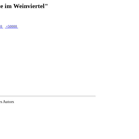
e im Weinviertel"
00
+50000
es Autors