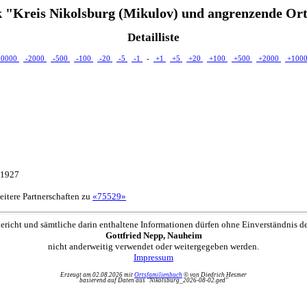
 "Kreis Nikolsburg (Mikulov) und angrenzende Ort
Detailliste
10000
-2000
-500
-100
-20
-5
-1
-
+1
+5
+20
+100
+500
+2000
+100
.1927
itere Partnerschaften zu
«75529»
ericht und sämtliche darin enthaltene Informationen dürfen ohne Einverständnis d
Gottfried Nepp, Nauheim
nicht anderweitig verwendet oder weitergegeben werden.
Impressum
Erzeugt am 02.08.2026 mit
Ortsfamilienbuch
© von Diedrich Hesmer
basierend auf Daten aus "Nikolsburg_2026-08-02.ged"