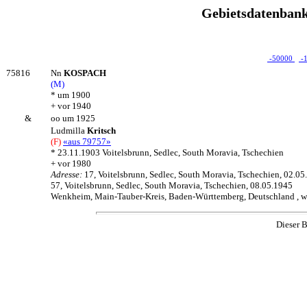
Gebietsdatenbank
-50000
-
75816
Nn
KOSPACH
(M)
* um 1900
+ vor 1940
&
oo um 1925
Ludmilla
Kritsch
(F)
«aus 79757»
* 23.11.1903 Voitelsbrunn, Sedlec, South Moravia, Tschechien
+ vor 1980
Adresse:
17, Voitelsbrunn, Sedlec, South Moravia, Tschechien, 02.05
57, Voitelsbrunn, Sedlec, South Moravia, Tschechien, 08.05.1945
Wenkheim, Main-Tauber-Kreis, Baden-Württemberg, Deutschland , we
Dieser B