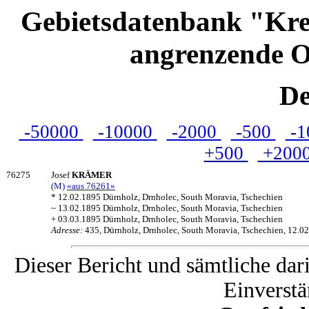
Gebietsdatenbank "Kre
angrenzende O
De
-50000
-10000
-2000
-500
-1
+500
+200
76275
Josef
KRÄMER
(M)
«aus 76261»
* 12.02.1895 Dürnholz, Drnholec, South Moravia, Tschechien
~ 13.02.1895 Dürnholz, Drnholec, South Moravia, Tschechien
+ 03.03.1895 Dürnholz, Drnholec, South Moravia, Tschechien
Adresse:
435, Dürnholz, Drnholec, South Moravia, Tschechien, 12.0
Dieser Bericht und sämtliche dar
Einverstä