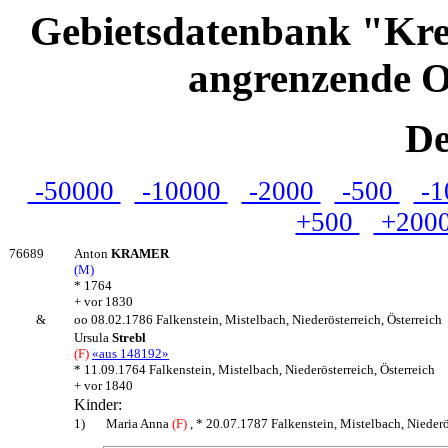
Gebietsdatenbank "Kre
angrenzende O
De
-50000
-10000
-2000
-500
-1
+500
+200
76689
Anton
KRAMER
(M)
* 1764
+ vor 1830
&
oo 08.02.1786 Falkenstein, Mistelbach, Niederösterreich, Österreich
Ursula
Strebl
(F)
«aus 148192»
* 11.09.1764 Falkenstein, Mistelbach, Niederösterreich, Österreich
+ vor 1840
Kinder:
1)
Maria Anna
(F)
, * 20.07.1787 Falkenstein, Mistelbach, Niederö