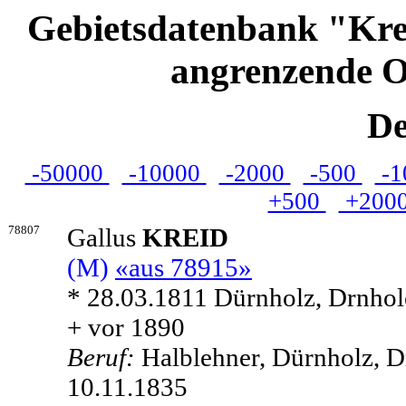
Gebietsdatenbank "Kre
angrenzende O
De
-50000
-10000
-2000
-500
-1
+500
+200
78807
Gallus
KREID
(M)
«aus 78915»
* 28.03.1811 Dürnholz, Drnhol
+ vor 1890
Beruf:
Halblehner, Dürnholz, D
10.11.1835