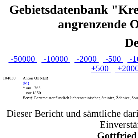
Gebietsdatenbank "Kre
angrenzende O
De
-50000
-10000
-2000
-500
-1
+500
+200
104630
Anton
OFNER
(M)
* um 1765
+ vor 1850
Beruf:
Forstmeister fürstlich lichtensteinischer, Steinitz, Ždánice, S
Dieser Bericht und sämtliche dar
Einverstä
Gottfrie