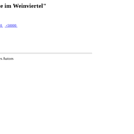
e im Weinviertel"
00
+50000
es Autors