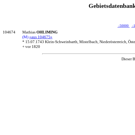
Gebietsdatenbank
-50000
-
104674
Mathias
OHLIMING
(M)
«aus 104675»
* 15.07.1743 Klein-Schweinbarth, Mistelbach, Niederösterreich, Öste
+ vor 1820
Dieser B