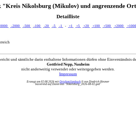
 "Kreis Nikolsburg (Mikulov) und angrenzende Ort
Detailliste
10000
-2000
-500
-100
-20
-5
-1
-
+1
+5
+20
+100
+500
+2000
+100
rreich
ericht und sämtliche darin enthaltene Informationen dürfen ohne Einverständnis d
Gottfried Nepp, Nauheim
nicht anderweitig verwendet oder weitergegeben werden.
Impressum
Erzeugt am 02.08.2026 mit
Ortsfamilienbuch
© von Diedrich Hesmer
basierend auf Daten aus "Nikolsburg_2026-08-02.ged"