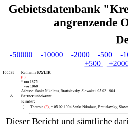
Gebietsdatenbank "Kre
angrenzende O
De
-50000
-10000
-2000
-500
-1
+500
+200
106539
Katharina
PAVLIK
(F)
* um 1875
+ vor 1960
Adresse:
Sankt Nikolaus, Bratislavsky, Slowakei, 05.02.1904
&
Partner unbekannt
Kinder:
1)
Theresia
(F)
, * 05.02.1904 Sankt Nikolaus, Bratislavsky, Slow
Dieser Bericht und sämtliche dar