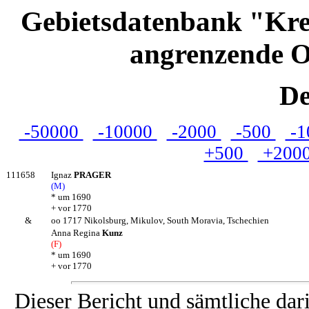
Gebietsdatenbank "Kre
angrenzende O
De
-50000
-10000
-2000
-500
-1
+500
+200
111658
Ignaz
PRAGER
(M)
* um 1690
+ vor 1770
&
oo 1717 Nikolsburg, Mikulov, South Moravia, Tschechien
Anna Regina
Kunz
(F)
* um 1690
+ vor 1770
Dieser Bericht und sämtliche dar