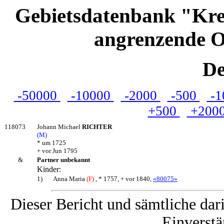
Gebietsdatenbank "Kre
angrenzende O
De
-50000
-10000
-2000
-500
-1
+500
+200
118073
Johann Michael
RICHTER
(M)
* um 1725
+ vor Jun 1795
&
Partner unbekannt
Kinder:
1)
Anna Maria
(F)
, * 1757, + vor 1840,
«80075»
Dieser Bericht und sämtliche dar
Einverstä