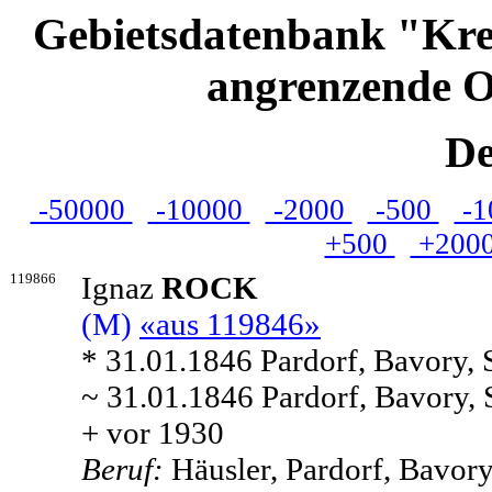
Gebietsdatenbank "Kre
angrenzende O
De
-50000
-10000
-2000
-500
-1
+500
+200
119866
Ignaz
ROCK
(M)
«aus 119846»
* 31.01.1846 Pardorf, Bavory,
~ 31.01.1846 Pardorf, Bavory,
+ vor 1930
Beruf:
Häusler, Pardorf, Bavor