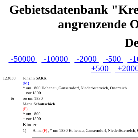
Gebietsdatenbank "Kre
angrenzende O
De
-50000
-10000
-2000
-500
-1
+500
+200
123658
Johann
SARK
(M)
* um 1800 Hohenau, Ganserndorf, Niederösterreich, Österreich
+ vor 1890
&
oo um 1830
Maria
Schuttschick
(F)
* um 1800
+ vor 1890
Kinder:
1)
Anna
(F)
, * um 1830 Hohenau, Ganserndorf, Niederösterreich, 