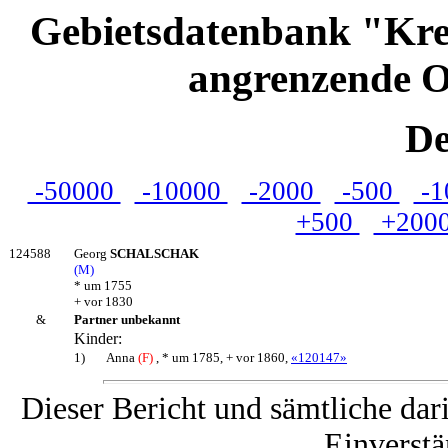
Gebietsdatenbank "Kre
angrenzende O
De
-50000
-10000
-2000
-500
-1
+500
+200
124588
Georg
SCHALSCHAK
(M)
* um 1755
+ vor 1830
&
Partner unbekannt
Kinder:
1)
Anna
(F)
, * um 1785, + vor 1860,
«120147»
Dieser Bericht und sämtliche dar
Einverstä