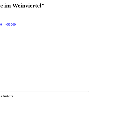
e im Weinviertel"
00
+50000
es Autors