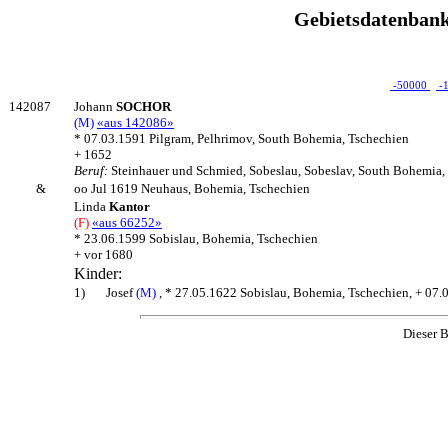
Gebietsdatenbank
-50000
-
142087
Johann
SOCHOR
(M)
«aus 142086»
* 07.03.1591 Pilgram, Pelhrimov, South Bohemia, Tschechien
+ 1652
Beruf:
Steinhauer und Schmied, Sobeslau, Sobeslav, South Bohemia,
&
oo Jul 1619 Neuhaus, Bohemia, Tschechien
Linda
Kantor
(F)
«aus 66252»
* 23.06.1599 Sobislau, Bohemia, Tschechien
+ vor 1680
Kinder:
1)
Josef
(M)
, * 27.05.1622 Sobislau, Bohemia, Tschechien, + 07.
Dieser B