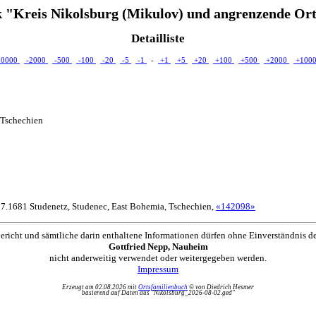
 "Kreis Nikolsburg (Mikulov) und angrenzende Ort
Detailliste
10000
-2000
-500
-100
-20
-5
-1
-
+1
+5
+20
+100
+500
+2000
+100
 Tschechien
07.1681 Studenetz, Studenec, East Bohemia, Tschechien,
«142098»
ericht und sämtliche darin enthaltene Informationen dürfen ohne Einverständnis d
Gottfried Nepp, Nauheim
nicht anderweitig verwendet oder weitergegeben werden.
Impressum
Erzeugt am 02.08.2026 mit
Ortsfamilienbuch
© von Diedrich Hesmer
basierend auf Daten aus "Nikolsburg_2026-08-02.ged"