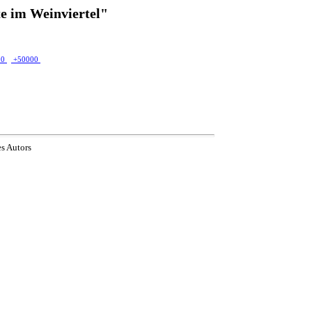
e im Weinviertel"
00
+50000
es Autors