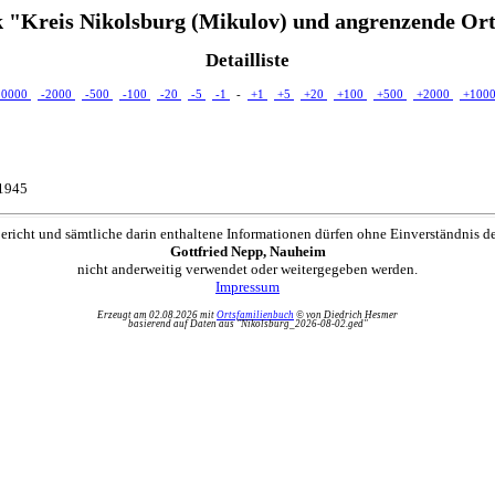
 "Kreis Nikolsburg (Mikulov) und angrenzende Ort
Detailliste
10000
-2000
-500
-100
-20
-5
-1
-
+1
+5
+20
+100
+500
+2000
+100
.1945
ericht und sämtliche darin enthaltene Informationen dürfen ohne Einverständnis d
Gottfried Nepp, Nauheim
nicht anderweitig verwendet oder weitergegeben werden.
Impressum
Erzeugt am 02.08.2026 mit
Ortsfamilienbuch
© von Diedrich Hesmer
basierend auf Daten aus "Nikolsburg_2026-08-02.ged"