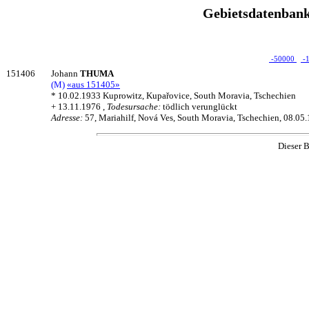
Gebietsdatenbank
-50000
-
151406
Johann
THUMA
(M)
«aus 151405»
* 10.02.1933 Kuprowitz, Kupařovice, South Moravia, Tschechien
+ 13.11.1976 ,
Todesursache:
tödlich verunglückt
Adresse:
57, Mariahilf, Nová Ves, South Moravia, Tschechien, 08.05
Dieser B