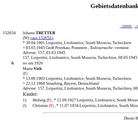
Gebietsdatenbank
-50000
-
152654
Johann
TRETTER
(M)
«aus 152652»
* 30.04.1901 Leipertitz, Litobratrice, South Moravia, Tschechien
+ 03.03.1945 Groß Peterkau, Pommern ,
Todesursache:
vermisst
Adresse:
157, 03.03.1945
157, Leipertitz, Litobratrice, South Moravia, Tschechien, 08.05.1945
&
oo um 1926
Maria
Vieh
(F)
* 13.09.1903 Leipertitz, Litobratrice, South Moravia, Tschechien
+ 22.12.1968 Straubing, Bayern, Deutschland
Adresse:
157, Leipertitz, Litobratrice, South Moravia, Tschechien, 0
Kinder:
1)
Hedwig
(F)
, * 12.09.1927 Leipertitz, Litobratrice, South Mor
2)
Christine
(F)
, * 11.07.1934 Leipertitz, Litobratrice, South Mo
Dieser B