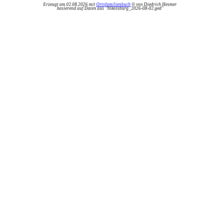
Erzeugt am 02.08.2026 mit
Ortsfamilienbuch
© von Diedrich Hesmer
basierend auf Daten aus "Nikolsburg_2026-08-02.ged"