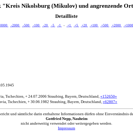
 "Kreis Nikolsburg (Mikulov) und angrenzende Ort
Detailliste
10000
-2000
-500
-100
-20
-5
-1
-
+1
+5
+20
+100
+500
+2000
+100
8.05.1945
avia, Tschechien, + 24.07.2006 Straubing, Bayern, Deutschland,
«152650»
ravia, Tschechien, + 30.06.1982 Straubing, Bayern, Deutschland,
«62807»
ericht und sämtliche darin enthaltene Informationen dürfen ohne Einverständnis d
Gottfried Nepp, Nauheim
nicht anderweitig verwendet oder weitergegeben werden.
Impressum