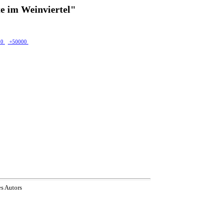
e im Weinviertel"
00
+50000
es Autors