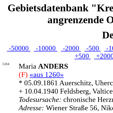
Gebietsdatenbank "Kre
angrenzende O
De
-50000
-10000
-2000
-500
-1
+500
+200
1264
Maria
ANDERS
(F)
«aus 1260»
* 05.09.1861 Auerschitz, Uherc
+ 10.04.1940 Feldsberg, Valtice
Todesursache:
chronische Herz
Adresse:
Wiener Straße 56, Nik