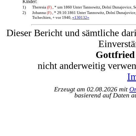
Kinder:
1)
Theresia
(F)
, * um 1860 Unter Tannowitz, Dolní Dunajovice, S
2)
Johanna
(F)
, * 29.10.1861 Unter Tannowitz, Dolní Dunajovice
Tschechien, + vor 1940,
«130132»
Dieser Bericht und sämtliche dar
Einverstä
Gottfrie
nicht anderweitig verwe
I
Erzeugt am 02.08.2026 mit
Or
basierend auf Daten a