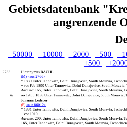
Gebietsdatenbank "Kre
angrenzende O
De
-50000
-10000
-2000
-500
-1
+500
+200
2733
Hieronymus
BACHL
(M)
«aus 2766»
* 1830 Unter Tannowitz, Dolní Dunajovice, South Moravia, Tschech
+ vor Feb 1890 Unter Tannowitz, Dolní Dunajovice, South Moravia,
Adresse:
165, Unter Tannowitz, Dolní Dunajovice, South Moravia, T
&
oo 19.05.1856 Unter Tannowitz, Dolní Dunajovice, South Moravia, 
Johanna
Lederer
(F)
«aus 86012»
* 1831 Unter Tannowitz, Dolní Dunajovice, South Moravia, Tschech
+ vor 1910
Adresse:
200, Unter Tannowitz, Dolní Dunajovice, South Moravia, T
165, Unter Tannowitz, Dolní Dunajovice, South Moravia, Tschechien