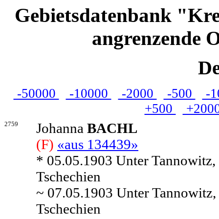
Gebietsdatenbank "Kre
angrenzende O
De
-50000
-10000
-2000
-500
-1
+500
+200
2759
Johanna
BACHL
(F)
«aus 134439»
* 05.05.1903 Unter Tannowitz,
Tschechien
~ 07.05.1903 Unter Tannowitz,
Tschechien