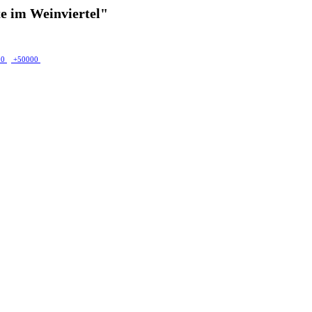
e im Weinviertel"
00
+50000