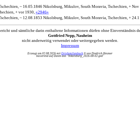
Tschechien, ~ 16.05.1846 Nikolsburg, Mikulov, South Moravia, Tschechien, + Nov
hechien, + vor 1930,
«2946»
Tschechien, ~ 12.08.1853 Nikolsburg, Mikulov, South Moravia, Tschechien, + 24.
ericht und sämtliche darin enthaltene Informationen dürfen ohne Einverständnis d
Gottfried Nepp, Nauheim
nicht anderweitig verwendet oder weitergegeben werden.
Impressum
Erzeugt am 02.08.2026 mit
Ortsfamilienbuch
© von Diedrich Hesmer
basierend auf Daten aus "Nikolsburg_2026-08-02.ged"