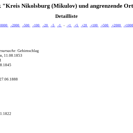
 "Kreis Nikolsburg (Mikulov) und angrenzende Ort
Detailliste
10000
-2000
-500
-100
-20
-5
-1
-
+1
+5
+20
+100
+500
+2000
+100
esursache:
Gehirnschlag
en, 11.08.1853
1
08.1845
 27.06.1888
11.1822