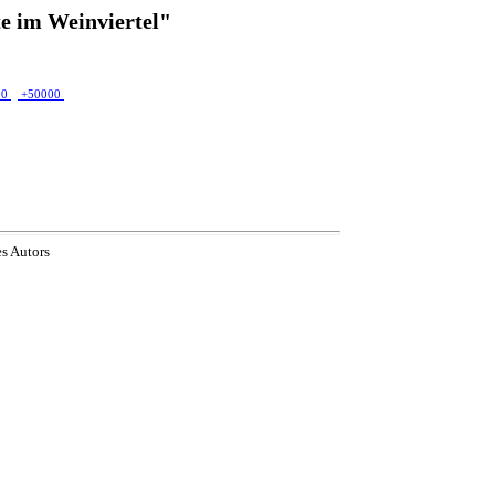
e im Weinviertel"
00
+50000
es Autors