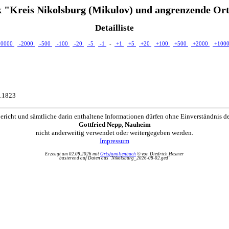
 "Kreis Nikolsburg (Mikulov) und angrenzende Ort
Detailliste
10000
-2000
-500
-100
-20
-5
-1
-
+1
+5
+20
+100
+500
+2000
+100
4.1823
ericht und sämtliche darin enthaltene Informationen dürfen ohne Einverständnis d
Gottfried Nepp, Nauheim
nicht anderweitig verwendet oder weitergegeben werden.
Impressum
Erzeugt am 02.08.2026 mit
Ortsfamilienbuch
© von Diedrich Hesmer
basierend auf Daten aus "Nikolsburg_2026-08-02.ged"