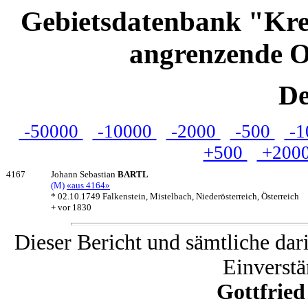
Gebietsdatenbank "Kre
angrenzende O
De
-50000
-10000
-2000
-500
-1
+500
+200
4167
Johann Sebastian
BARTL
(M)
«aus 4164»
* 02.10.1749 Falkenstein, Mistelbach, Niederösterreich, Österreich
+ vor 1830
Dieser Bericht und sämtliche dar
Einverstä
Gottfrie