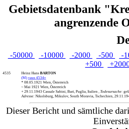
Gebietsdatenbank "Kre
angrenzende O
De
-50000
-10000
-2000
-500
-1
+500
+200
4535
Heinz Hans
BARTON
(M)
«aus 4534»
* 08.05.1921 Wien, Österreich
~ Mai 1921 Wien, Österreich
+ 29.11.1943 Cassale Sabini, Bari, Puglia, Italien ,
Todesursache:
gef
Adresse:
Nikolsburg, Mikulov, South Moravia, Tschechien, 29.11.19
Dieser Bericht und sämtliche dar
Einverstä