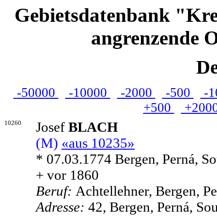
Gebietsdatenbank "Kre
angrenzende O
De
-50000
-10000
-2000
-500
-1
+500
+200
10260
Josef
BLACH
(M)
«aus 10235»
* 07.03.1774 Bergen, Perná, S
+ vor 1860
Beruf:
Achtellehner, Bergen, P
Adresse:
42, Bergen, Perná, So