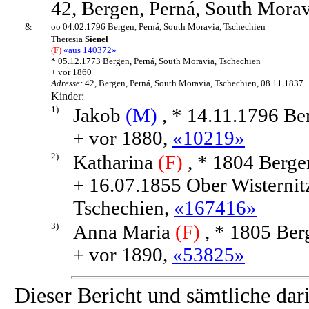
42, Bergen, Perná, South Morav
&
oo 04.02.1796 Bergen, Perná, South Moravia, Tschechien
Theresia
Sienel
(F)
«aus 140372»
* 05.12.1773 Bergen, Perná, South Moravia, Tschechien
+ vor 1860
Adresse:
42, Bergen, Perná, South Moravia, Tschechien, 08.11.1837
Kinder:
1)
Jakob
(M)
, * 14.11.1796 Be
+ vor 1880,
«10219»
2)
Katharina
(F)
, * 1804 Berge
+ 16.07.1855 Ober Wisternit
Tschechien,
«167416»
3)
Anna Maria
(F)
, * 1805 Ber
+ vor 1890,
«53825»
Dieser Bericht und sämtliche dar