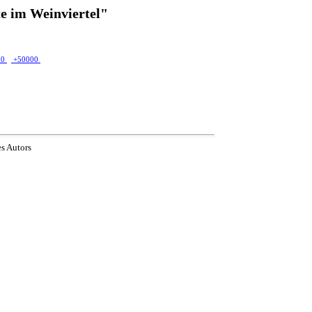
e im Weinviertel"
00
+50000
es Autors