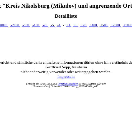
 "Kreis Nikolsburg (Mikulov) und angrenzende Ort
Detailliste
10000
-2000
-500
-100
-20
-5
-1
-
+1
+5
+20
+100
+500
+2000
+100
ericht und sämtliche darin enthaltene Informationen dürfen ohne Einverständnis d
Gottfried Nepp, Nauheim
nicht anderweitig verwendet oder weitergegeben werden.
Impressum
Erzeugt am 02.08.2026 mit
Ortsfamilienbuch
© von Diedrich Hesmer
basierend auf Daten aus "Nikolsburg_2026-08-02.ged"