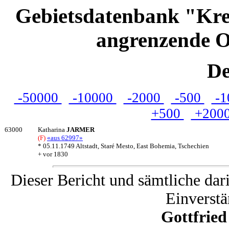
Gebietsdatenbank "Kre
angrenzende O
De
-50000
-10000
-2000
-500
-1
+500
+200
63000
Katharina
JARMER
(F)
«aus 62997»
* 05.11.1749 Altstadt, Staré Mesto, East Bohemia, Tschechien
+ vor 1830
Dieser Bericht und sämtliche dar
Einverstä
Gottfrie