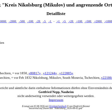
 "Kreis Nikolsburg (Mikulov) und angrenzende Ort
Detailliste
10000
-2000
-500
-100
-20
-5
-1
-
+1
+5
+20
+100
+500
+2000
+100
ien
hechien, + vor 1850,
«80817»
,
«121244»
,
«122885»
hechien, + vor Feb 1832 Nikolsburg, Mikulov, South Moravia, Tschechien,
«22186
ericht und sämtliche darin enthaltene Informationen dürfen ohne Einverständnis d
Gottfried Nepp, Nauheim
nicht anderweitig verwendet oder weitergegeben werden.
Impressum
Erzeugt am 02.08.2026 mit
Ortsfamilienbuch
© von Diedrich Hesmer
basierend auf Daten aus "Nikolsburg_2026-08-02.ged"