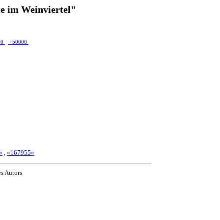
e im Weinviertel"
00
+50000
»
,
«167955»
es Autors