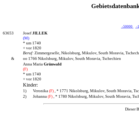
Gebietsdatenbank
-50000
-
63653
Josef
JILLEK
(M)
* um 1740
+ vor 1820
Beruf:
Zimmergeselle, Nikolsburg, Mikulov, South Moravia, Tschech
&
oo 1766 Nikolsburg, Mikulov, South Moravia, Tschechien
Anna Maria
Grünwald
(F)
* um 1740
+ vor 1820
Kinder:
1)
Veronika
(F)
, * 1771 Nikolsburg, Mikulov, South Moravia, Tsc
2)
Johanna
(F)
, * 1780 Nikolsburg, Mikulov, South Moravia, Tsc
Dieser B