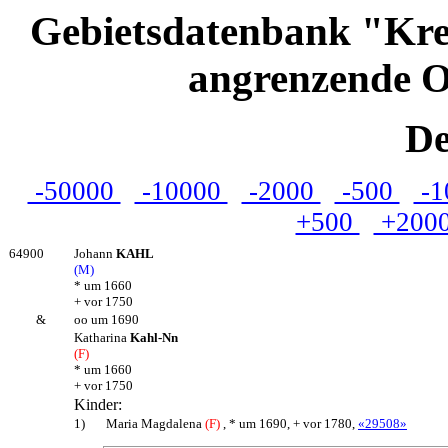
Gebietsdatenbank "Kre
angrenzende O
De
-50000
-10000
-2000
-500
-1
+500
+200
64900
Johann
KAHL
(M)
* um 1660
+ vor 1750
&
oo um 1690
Katharina
Kahl-Nn
(F)
* um 1660
+ vor 1750
Kinder:
1)
Maria Magdalena
(F)
, * um 1690, + vor 1780,
«29508»