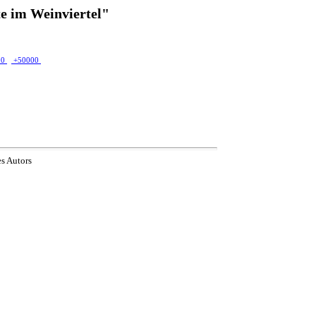
e im Weinviertel"
00
+50000
es Autors