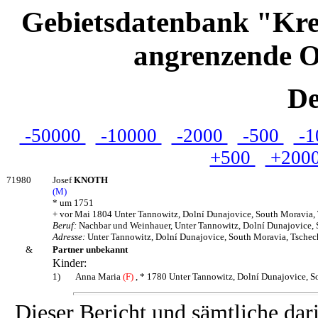
Gebietsdatenbank "Kre
angrenzende O
De
-50000
-10000
-2000
-500
-1
+500
+200
71980
Josef
KNOTH
(M)
* um 1751
+ vor Mai 1804 Unter Tannowitz, Dolní Dunajovice, South Moravia,
Beruf:
Nachbar und Weinhauer, Unter Tannowitz, Dolní Dunajovice, 
Adresse:
Unter Tannowitz, Dolní Dunajovice, South Moravia, Tschec
&
Partner unbekannt
Kinder:
1)
Anna Maria
(F)
, * 1780 Unter Tannowitz, Dolní Dunajovice, S
Dieser Bericht und sämtliche dar