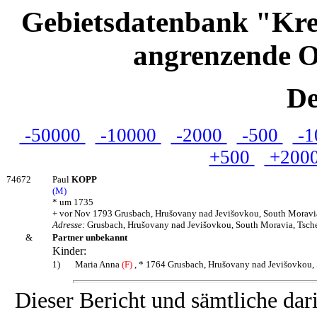
Gebietsdatenbank "Kre
angrenzende O
De
-50000
-10000
-2000
-500
-1
+500
+200
74672
Paul
KOPP
(M)
* um 1735
+ vor Nov 1793 Grusbach, Hrušovany nad Jevišovkou, South Moravi
Adresse:
Grusbach, Hrušovany nad Jevišovkou, South Moravia, Tsch
&
Partner unbekannt
Kinder:
1)
Maria Anna
(F)
, * 1764 Grusbach, Hrušovany nad Jevišovkou, 
Dieser Bericht und sämtliche dar