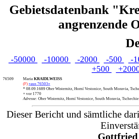
Gebietsdatenbank "Kre
angrenzende O
De
-50000
-10000
-2000
-500
-1
+500
+200
76509
Maria
KRAIDLWEISS
(F)
«aus 76503»
* 08.09.1689 Ober Wisternitz, Horní Vestonice, South Moravia, Tsch
+ vor 1770
Adresse:
Ober Wisternitz, Horní Vestonice, South Moravia, Tschechi
Dieser Bericht und sämtliche dar
Einverstä
Gottfrie