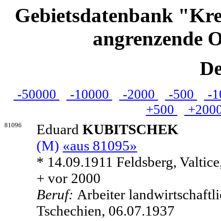
Gebietsdatenbank "Kre
angrenzende O
De
-50000
-10000
-2000
-500
-1
+500
+200
81096
Eduard
KUBITSCHEK
(M)
«aus 81095»
* 14.09.1911 Feldsberg, Valtic
+ vor 2000
Beruf:
Arbeiter landwirtschaftl
Tschechien, 06.07.1937