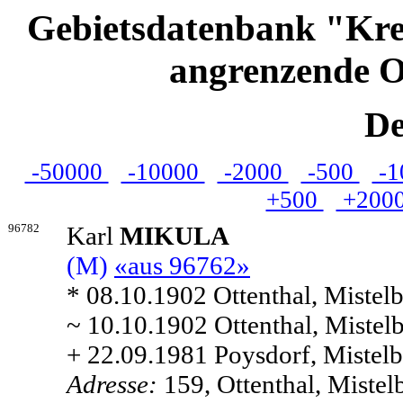
Gebietsdatenbank "Kre
angrenzende O
De
-50000
-10000
-2000
-500
-1
+500
+200
96782
Karl
MIKULA
(M)
«aus 96762»
* 08.10.1902 Ottenthal, Mistelb
~ 10.10.1902 Ottenthal, Mistelb
+ 22.09.1981 Poysdorf, Mistelb
Adresse:
159, Ottenthal, Mistel