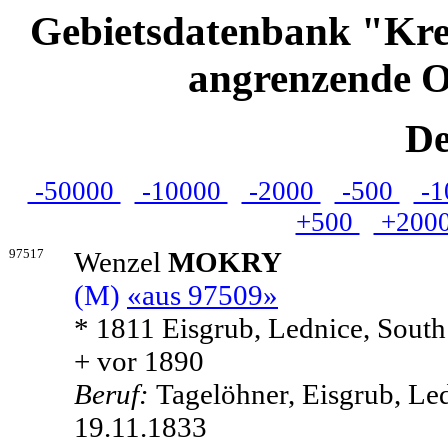
Gebietsdatenbank "Kre
angrenzende O
De
-50000
-10000
-2000
-500
-1
+500
+200
97517
Wenzel
MOKRY
(M)
«aus 97509»
* 1811 Eisgrub, Lednice, Sout
+ vor 1890
Beruf:
Tagelöhner, Eisgrub, Le
19.11.1833