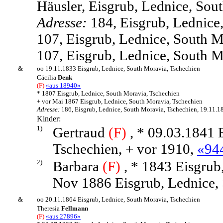
Häusler, Eisgrub, Lednice, Sou
Adresse:
184, Eisgrub, Lednice
107, Eisgrub, Lednice, South M
107, Eisgrub, Lednice, South M
&
oo 19.11.1833 Eisgrub, Lednice, South Moravia, Tschechien
Cäcilia
Denk
(F)
«aus 18940»
* 1807 Eisgrub, Lednice, South Moravia, Tschechien
+ vor Mai 1867 Eisgrub, Lednice, South Moravia, Tschechien
Adresse:
186, Eisgrub, Lednice, South Moravia, Tschechien, 19.11.1
Kinder:
1)
Gertraud
(F)
, * 09.03.1841 
Tschechien, + vor 1910,
«94
2)
Barbara
(F)
, * 1843 Eisgrub
Nov 1886 Eisgrub, Lednice,
&
oo 20.11.1864 Eisgrub, Lednice, South Moravia, Tschechien
Theresia
Fellmann
(F)
«aus 27896»