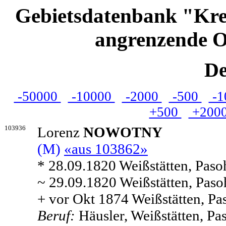
Gebietsdatenbank "Kre
angrenzende O
De
-50000
-10000
-2000
-500
-1
+500
+200
103936
Lorenz
NOWOTNY
(M)
«aus 103862»
* 28.09.1820 Weißstätten, Paso
~ 29.09.1820 Weißstätten, Paso
+ vor Okt 1874 Weißstätten, Pa
Beruf:
Häusler, Weißstätten, P