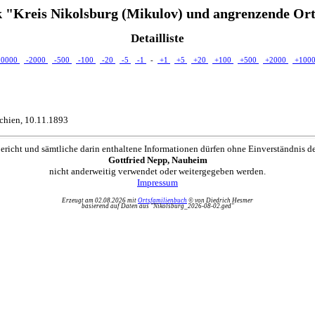
 "Kreis Nikolsburg (Mikulov) und angrenzende Ort
Detailliste
10000
-2000
-500
-100
-20
-5
-1
-
+1
+5
+20
+100
+500
+2000
+100
echien, 10.11.1893
ericht und sämtliche darin enthaltene Informationen dürfen ohne Einverständnis d
Gottfried Nepp, Nauheim
nicht anderweitig verwendet oder weitergegeben werden.
Impressum
Erzeugt am 02.08.2026 mit
Ortsfamilienbuch
© von Diedrich Hesmer
basierend auf Daten aus "Nikolsburg_2026-08-02.ged"