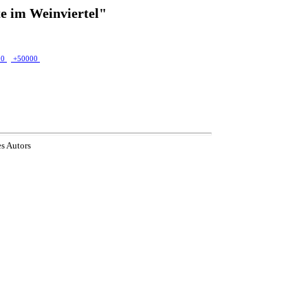
e im Weinviertel"
00
+50000
es Autors