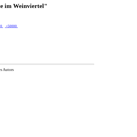
e im Weinviertel"
00
+50000
es Autors