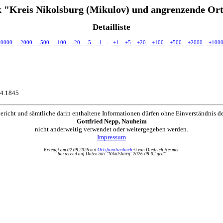
 "Kreis Nikolsburg (Mikulov) und angrenzende Ort
Detailliste
10000
-2000
-500
-100
-20
-5
-1
-
+1
+5
+20
+100
+500
+2000
+100
04.1845
ericht und sämtliche darin enthaltene Informationen dürfen ohne Einverständnis d
Gottfried Nepp, Nauheim
nicht anderweitig verwendet oder weitergegeben werden.
Impressum
Erzeugt am 02.08.2026 mit
Ortsfamilienbuch
© von Diedrich Hesmer
basierend auf Daten aus "Nikolsburg_2026-08-02.ged"