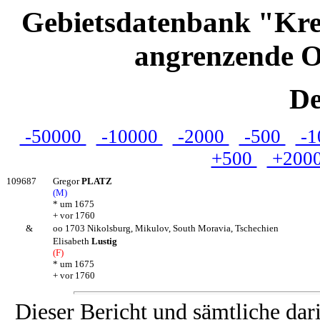
Gebietsdatenbank "Kre
angrenzende O
De
-50000
-10000
-2000
-500
-1
+500
+200
109687
Gregor
PLATZ
(M)
* um 1675
+ vor 1760
&
oo 1703 Nikolsburg, Mikulov, South Moravia, Tschechien
Elisabeth
Lustig
(F)
* um 1675
+ vor 1760
Dieser Bericht und sämtliche dar