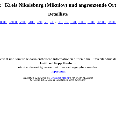
 "Kreis Nikolsburg (Mikulov) und angrenzende Ort
Detailliste
10000
-2000
-500
-100
-20
-5
-1
-
+1
+5
+20
+100
+500
+2000
+100
ericht und sämtliche darin enthaltene Informationen dürfen ohne Einverständnis d
Gottfried Nepp, Nauheim
nicht anderweitig verwendet oder weitergegeben werden.
Impressum
Erzeugt am 02.08.2026 mit
Ortsfamilienbuch
© von Diedrich Hesmer
basierend auf Daten aus "Nikolsburg_2026-08-02.ged"