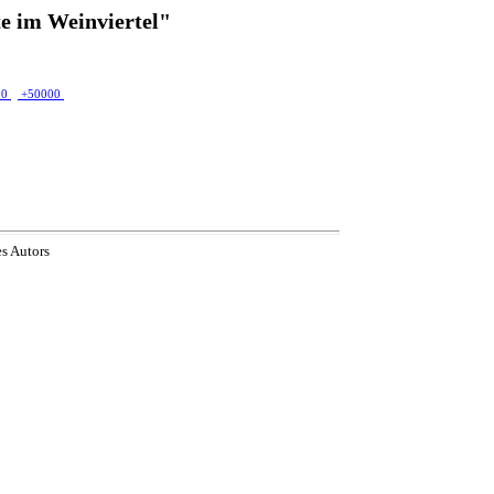
e im Weinviertel"
00
+50000
es Autors