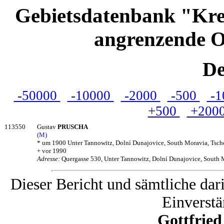
Gebietsdatenbank "Kre
angrenzende O
De
-50000
-10000
-2000
-500
-1
+500
+200
113550
Gustav
PRUSCHA
(M)
* um 1900 Unter Tannowitz, Dolní Dunajovice, South Moravia, Tsch
+ vor 1990
Adresse:
Quergasse 530, Unter Tannowitz, Dolní Dunajovice, South 
Dieser Bericht und sämtliche dar
Einverstä
Gottfrie