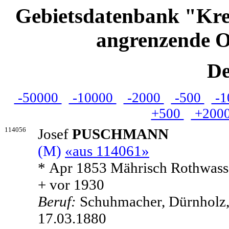
Gebietsdatenbank "Kre
angrenzende O
De
-50000
-10000
-2000
-500
-1
+500
+200
114056
Josef
PUSCHMANN
(M)
«aus 114061»
* Apr 1853 Mährisch Rothwasse
+ vor 1930
Beruf:
Schuhmacher, Dürnholz,
17.03.1880