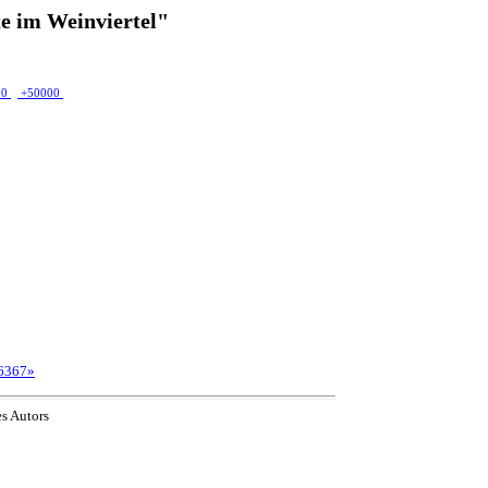
e im Weinviertel"
00
+50000
6367»
es Autors