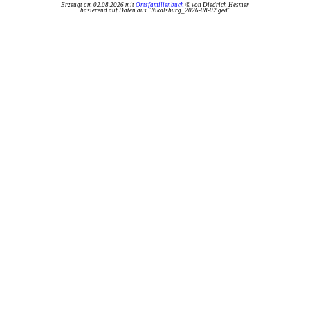
Erzeugt am 02.08.2026 mit
Ortsfamilienbuch
© von Diedrich Hesmer
basierend auf Daten aus "Nikolsburg_2026-08-02.ged"