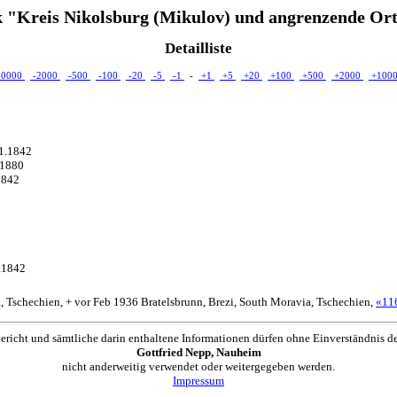
 "Kreis Nikolsburg (Mikulov) und angrenzende Ort
Detailliste
10000
-2000
-500
-100
-20
-5
-1
-
+1
+5
+20
+100
+500
+2000
+100
11.1842
.1880
1842
1.1842
, Tschechien, + vor Feb 1936 Bratelsbrunn, Brezi, South Moravia, Tschechien,
«11
ericht und sämtliche darin enthaltene Informationen dürfen ohne Einverständnis d
Gottfried Nepp, Nauheim
nicht anderweitig verwendet oder weitergegeben werden.
Impressum