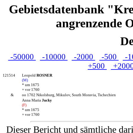
Gebietsdatenbank "Kre
angrenzende O
De
-50000
-10000
-2000
-500
-1
+500
+200
121514
Leopold
ROSNER
(M)
* um 1675
+ vor 1760
&
oo 1702 Nikolsburg, Mikulov, South Moravia, Tschechien
Anna Maria
Jucky
(F)
* um 1675
+ vor 1760
Dieser Bericht und sämtliche dar